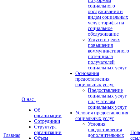
по формам
социального
обслуживания и
видам социальных
услуг, тарифы на
социальное
обслуживание
Услуги в целях
повышения
коммуникативного
потенциала
получателей
социальных услуг
Основания
предоставления
социальных услуг
Предоставление
социальных услуг
О нас
получателям
социальных услуг
Об
Условия предоставления
организации
социальных услуг
Сотрудники
Условия
Структура
предоставления
организации
Пол
Главная
дополнительных
Объем
ссы