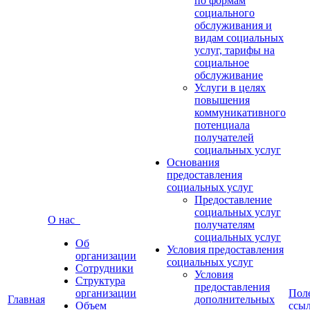
по формам
социального
обслуживания и
видам социальных
услуг, тарифы на
социальное
обслуживание
Услуги в целях
повышения
коммуникативного
потенциала
получателей
социальных услуг
Основания
предоставления
социальных услуг
Предоставление
социальных услуг
О нас
получателям
социальных услуг
Об
Условия предоставления
организации
социальных услуг
Сотрудники
Условия
Структура
предоставления
организации
Пол
Главная
дополнительных
Объем
ссы