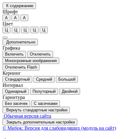
К содержанию
Шрифт
А
А
А
Цвет
Ц
Ц
Ц
Ц
Ц
Дополнительно
Графика
Включить
Отключить
Монохромные изображения
Отключить Flash
Кернинг
Стандартный
Средний
Большой
Интервал
Одинарный
Полуторный
Двойной
Гарнитура
Без засечек
С засечками
Вернуть стандартные настройки
Обычная версия сайта
Закрыть дополнительные настройки
© Мибок: Версия для слабовидящих (модуль на сайт)