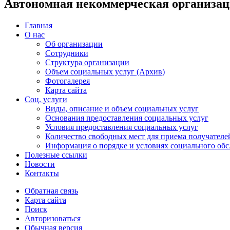
Автономная некоммерческая организац
Главная
О нас
Об организации
Сотрудники
Структура организации
Объем социальных услуг (Архив)
Фотогалерея
Карта сайта
Соц. услуги
Виды, описание и объем социальных услуг
Основания предоставления социальных услуг
Условия предоставления социальных услуг
Количество свободных мест для приема получателе
Информация о порядке и условиях социального о
Полезные ссылки
Новости
Контакты
Обратная связь
Карта сайта
Поиск
Авторизоваться
Обычная версия