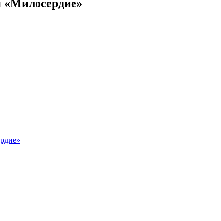
я «Милосердие»
ердие»