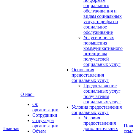
по формам
социального
обслуживания и
видам социальных
услуг, тарифы на
социальное
обслуживание
Услуги в целях
повышения
коммуникативного
потенциала
получателей
социальных услуг
Основания
предоставления
социальных услуг
Предоставление
социальных услуг
О нас
получателям
социальных услуг
Об
Условия предоставления
организации
социальных услуг
Сотрудники
Условия
Структура
предоставления
организации
Пол
Главная
дополнительных
Объем
ссы