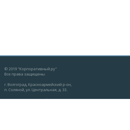
© 2019 "Корпоративный.ру"
Все права защищены.
г. Волгоград, Красноармейский р-он,
п. Соляной, ул. Центральная, д. 33.
г. Волгоград, Кировский р-он,
ул. Бородинская, д. 18
О нас
Соц. услуги