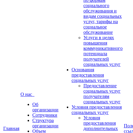
по формам
социального
обслуживания и
видам социальных
услуг, тарифы на
социальное
обслуживание
Услуги в целях
повышения
коммуникативного
потенциала
получателей
социальных услуг
Основания
предоставления
социальных услуг
Предоставление
социальных услуг
О нас
получателям
социальных услуг
Об
Условия предоставления
организации
социальных услуг
Сотрудники
Условия
Структура
предоставления
организации
Пол
Главная
дополнительных
Объем
ссы